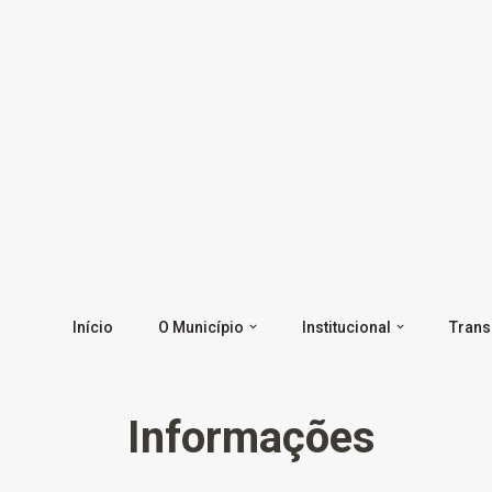
Pular
para
o
conteúdo
Início
O Município
Institucional
Trans
Informações